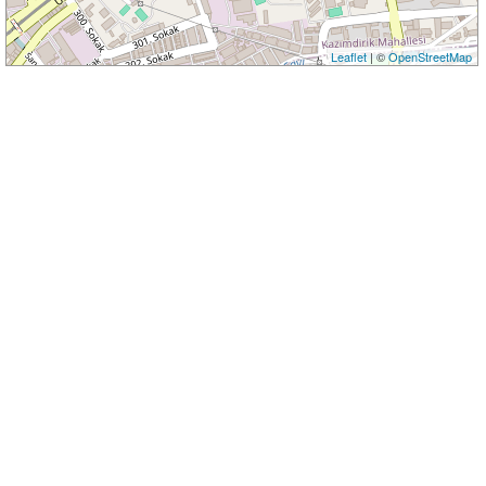
Leaflet
| ©
OpenStreetMap