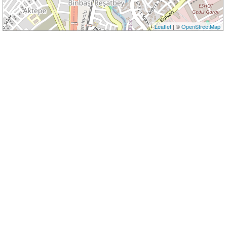
Leaflet
| ©
OpenStreetMap