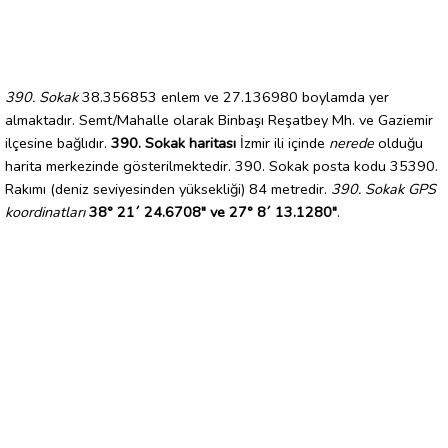
390. Sokak
38.356853 enlem ve 27.136980 boylamda yer
almaktadır. Semt/Mahalle olarak Binbaşı Reşatbey Mh. ve Gaziemir
ilçesine bağlıdır.
390. Sokak haritası
İzmir ili içinde
nerede
olduğu
harita merkezinde gösterilmektedir. 390. Sokak posta kodu 35390.
Rakımı (deniz seviyesinden yüksekliği) 84 metredir.
390. Sokak GPS
koordinatları
38° 21´ 24.6708" ve 27° 8´ 13.1280"
.