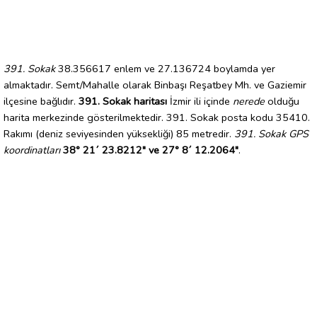
391. Sokak
38.356617 enlem ve 27.136724 boylamda yer
almaktadır. Semt/Mahalle olarak Binbaşı Reşatbey Mh. ve Gaziemir
ilçesine bağlıdır.
391. Sokak haritası
İzmir ili içinde
nerede
olduğu
harita merkezinde gösterilmektedir. 391. Sokak posta kodu 35410.
Rakımı (deniz seviyesinden yüksekliği) 85 metredir.
391. Sokak GPS
koordinatları
38° 21´ 23.8212" ve 27° 8´ 12.2064"
.