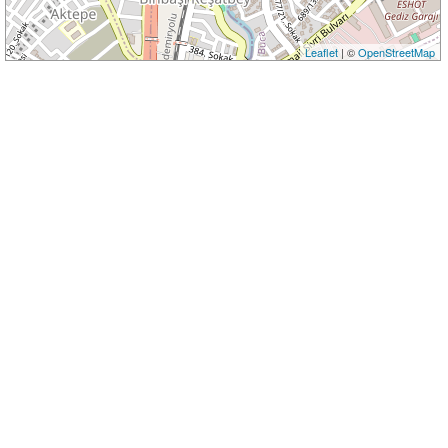
Leaflet
| ©
OpenStreetMap