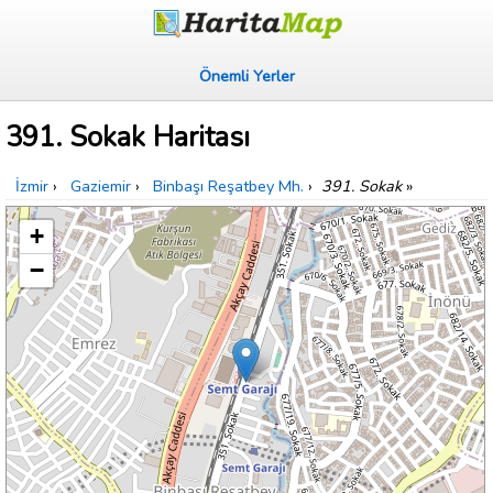
Önemli Yerler
391. Sokak Haritası
İzmir
›
Gaziemir
›
Binbaşı Reşatbey Mh.
›
391. Sokak
»
+
−