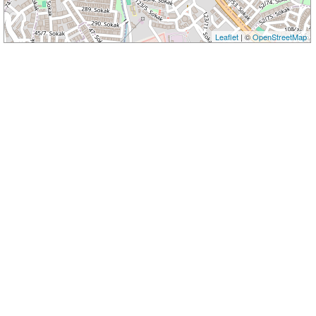
Leaflet
| ©
OpenStreetMap