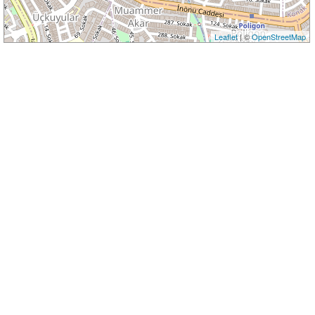
Leaflet
| ©
OpenStreetMap