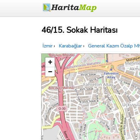
46/15. Sokak Haritası
İzmir
›
Karabağlar
›
General Kazım Özalp Mh
+
−