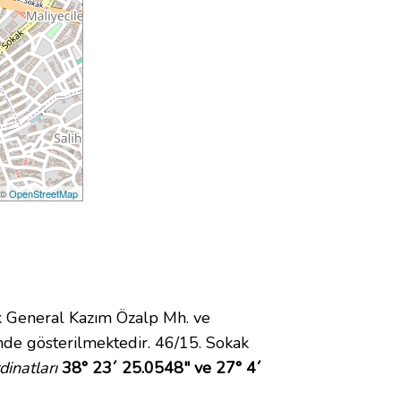
 ©
OpenStreetMap
 General Kazım Özalp Mh. ve
de gösterilmektedir. 46/15. Sokak
inatları
38° 23´ 25.0548" ve 27° 4´