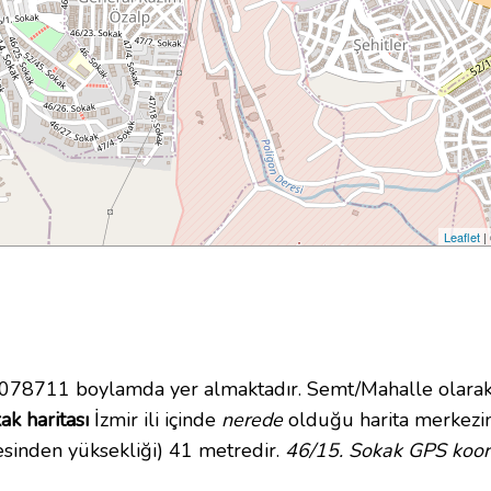
Leaflet
|
78711 boylamda yer almaktadır. Semt/Mahalle olarak
ak haritası
İzmir ili içinde
nerede
olduğu harita merkezin
esinden yüksekliği) 41 metredir.
46/15. Sokak GPS koord