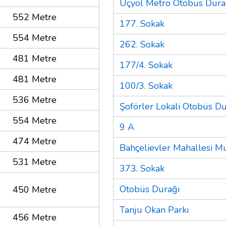
Üçyol Metro Otobüs Dura
552 Metre
177. Sokak
554 Metre
262. Sokak
481 Metre
177/4. Sokak
481 Metre
100/3. Sokak
536 Metre
Şoförler Lokali Otobüs Du
554 Metre
9 A
474 Metre
Bahçelievler Mahallesi Mu
531 Metre
373. Sokak
Otobüs Durağı
450 Metre
Tanju Okan Parkı
456 Metre