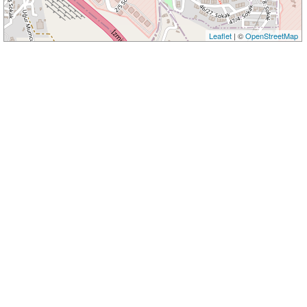
Leaflet
| ©
OpenStreetMap