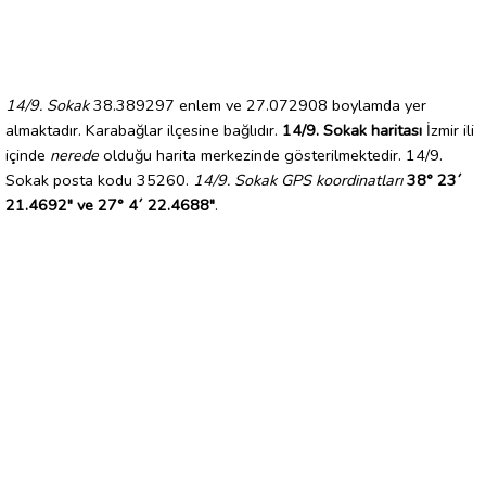
14/9. Sokak
38.389297 enlem ve 27.072908 boylamda yer
almaktadır. Karabağlar ilçesine bağlıdır.
14/9. Sokak haritası
İzmir ili
içinde
nerede
olduğu harita merkezinde gösterilmektedir. 14/9.
Sokak posta kodu 35260.
14/9. Sokak GPS koordinatları
38° 23´
21.4692" ve 27° 4´ 22.4688"
.