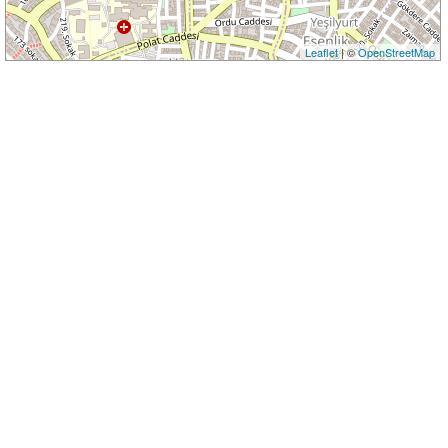
Leaflet
| ©
OpenStreetMap