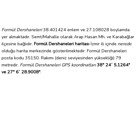
Formül Dershaneleri
38.401424 enlem ve 27.108028 boylamda
yer almaktadır. Semt/Mahalle olarak Arap Hasan Mh. ve Karabağlar
ilçesine bağlıdır.
Formül Dershaneleri haritası
İzmir ili içinde
nerede
olduğu harita merkezinde gösterilmektedir. Formül Dershaneleri
posta kodu 35150. Rakımı (deniz seviyesinden yüksekliği) 79
metredir.
Formül Dershaneleri GPS koordinatları
38° 24´ 5.1264"
ve 27° 6´ 28.9008"
.