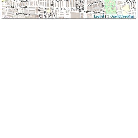
Leaflet
| ©
OpenStreetMap