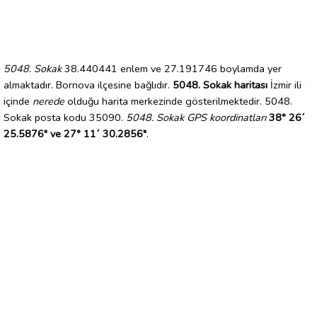
5048. Sokak
38.440441 enlem ve 27.191746 boylamda yer
almaktadır. Bornova ilçesine bağlıdır.
5048. Sokak haritası
İzmir ili
içinde
nerede
olduğu harita merkezinde gösterilmektedir. 5048.
Sokak posta kodu 35090.
5048. Sokak GPS koordinatları
38° 26´
25.5876" ve 27° 11´ 30.2856"
.