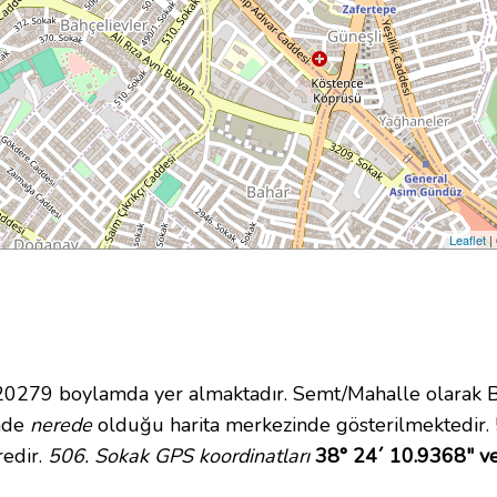
Leaflet
|
279 boylamda yer almaktadır. Semt/Mahalle olarak Bah
inde
nerede
olduğu harita merkezinde gösterilmektedir.
redir.
506. Sokak GPS koordinatları
38° 24´ 10.9368" v