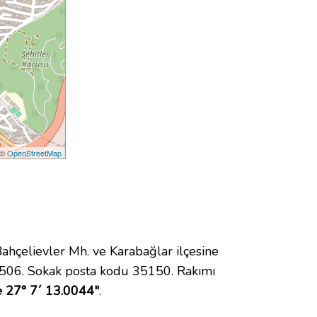
 ©
OpenStreetMap
çelievler Mh. ve Karabağlar ilçesine
 506. Sokak posta kodu 35150. Rakımı
e 27° 7´ 13.0044"
.