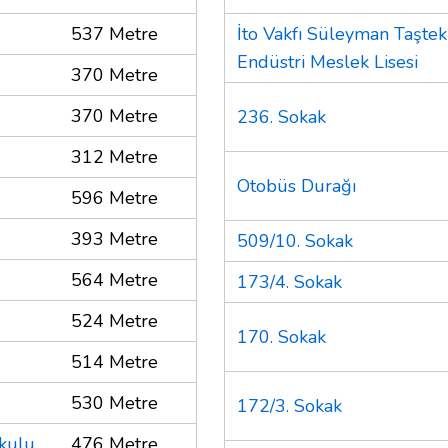
537 Metre
İto Vakfı Süleyman Taştek
Endüstri Meslek Lisesi
370 Metre
370 Metre
236. Sokak
312 Metre
Otobüs Durağı
596 Metre
393 Metre
509/10. Sokak
564 Metre
173/4. Sokak
524 Metre
170. Sokak
514 Metre
530 Metre
172/3. Sokak
okulu
476 Metre