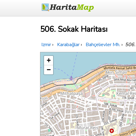
506. Sokak Haritası
Izmir
›
Karabağlar
›
Bahçelievler Mh.
›
506.
+
−