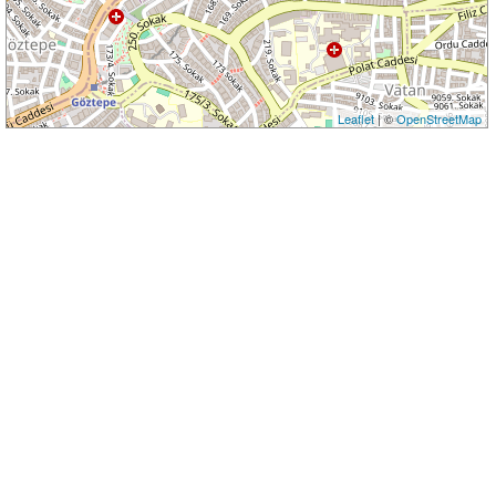
Leaflet
| ©
OpenStreetMap