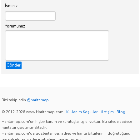
İsminiz
Yorumunuz
Gönder
Bizi takip edin
@haritamap
© 2012-2026 www.Haritamap.com
|
Kullanım Koşulları
|
İletişim
|
Blog
Haritamap.com'un hiçbir kurum ve kuruluşla ilgisi yoktur. Bu sitede sadece
haritalar gösterilmektedir.
Haritamap.com'da gösterilen yer, adres ve harita bilgilerinin doğruluğunu
garanti etmez, sadece bilgilendirme amaçlıdır.