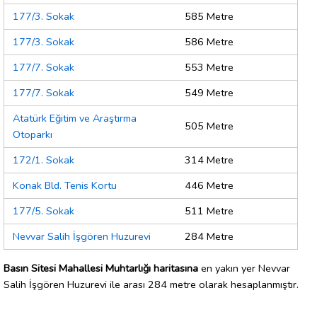
177/3. Sokak
585 Metre
177/3. Sokak
586 Metre
177/7. Sokak
553 Metre
177/7. Sokak
549 Metre
Atatürk Eğitim ve Araştırma
505 Metre
Otoparkı
172/1. Sokak
314 Metre
Konak Bld. Tenis Kortu
446 Metre
177/5. Sokak
511 Metre
Nevvar Salih İşgören Huzurevi
284 Metre
Basın Sitesi Mahallesi Muhtarlığı haritasına
en yakın yer Nevvar
Salih İşgören Huzurevi ile arası 284 metre olarak hesaplanmıştır.