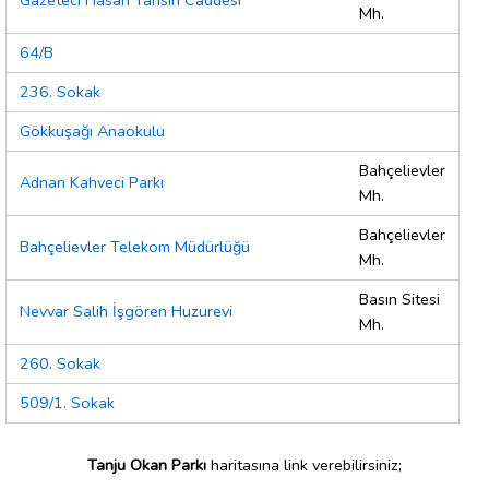
Gazeteci Hasan Tahsin Caddesi
Mh.
64/B
236. Sokak
Gökkuşağı Anaokulu
Bahçelievler
Adnan Kahveci Parkı
Mh.
Bahçelievler
Bahçelievler Telekom Müdürlüğü
Mh.
Basın Sitesi
Nevvar Salih İşgören Huzurevi
Mh.
260. Sokak
509/1. Sokak
Tanju Okan Parkı
haritasına link verebilirsiniz;