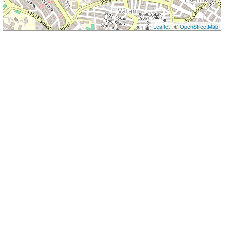
Leaflet
| ©
OpenStreetMap