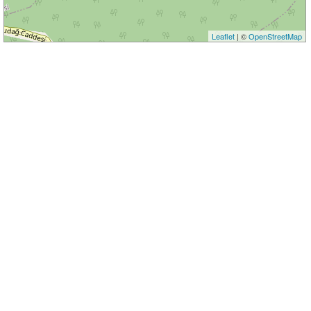
Leaflet
| ©
OpenStreetMap