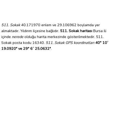
511. Sokak
40.171970 enlem ve 29.106962 boylamda yer
almaktadır. Yıldırım ilçesine bağlıdır.
511. Sokak haritası
Bursa ili
içinde
nerede
olduğu harita merkezinde gösterilmektedir. 511.
Sokak posta kodu 16340.
511. Sokak GPS koordinatları
40° 10´
19.0920" ve 29° 6´ 25.0632"
.