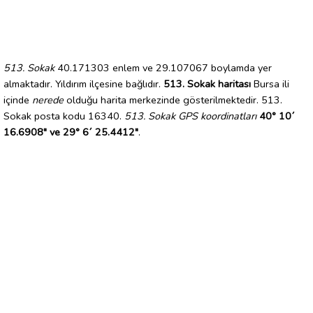
513. Sokak
40.171303 enlem ve 29.107067 boylamda yer
almaktadır. Yıldırım ilçesine bağlıdır.
513. Sokak haritası
Bursa ili
içinde
nerede
olduğu harita merkezinde gösterilmektedir. 513.
Sokak posta kodu 16340.
513. Sokak GPS koordinatları
40° 10´
16.6908" ve 29° 6´ 25.4412"
.