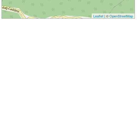
Leaflet
| ©
OpenStreetMap