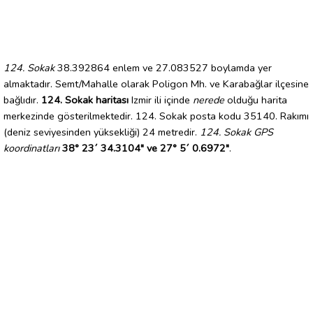
124. Sokak
38.392864 enlem ve 27.083527 boylamda yer
almaktadır. Semt/Mahalle olarak Poligon Mh. ve Karabağlar ilçesine
bağlıdır.
124. Sokak haritası
Izmir ili içinde
nerede
olduğu harita
merkezinde gösterilmektedir. 124. Sokak posta kodu 35140. Rakımı
(deniz seviyesinden yüksekliği) 24 metredir.
124. Sokak GPS
koordinatları
38° 23´ 34.3104" ve 27° 5´ 0.6972"
.