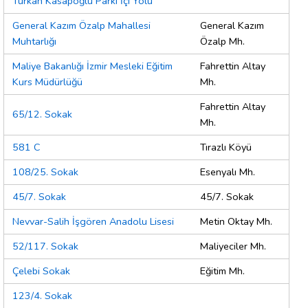
Türkan Kasapoğlu Parkı İçi Yolu
General Kazım Özalp Mahallesi
General Kazım
Muhtarlığı
Özalp Mh.
Maliye Bakanlığı İzmir Mesleki Eğitim
Fahrettin Altay
Kurs Müdürlüğü
Mh.
Fahrettin Altay
65/12. Sokak
Mh.
581 C
Tırazlı Köyü
108/25. Sokak
Esenyalı Mh.
45/7. Sokak
45/7. Sokak
Nevvar-Salih İşgören Anadolu Lisesi
Metin Oktay Mh.
52/117. Sokak
Maliyeciler Mh.
Çelebi Sokak
Eğitim Mh.
123/4. Sokak