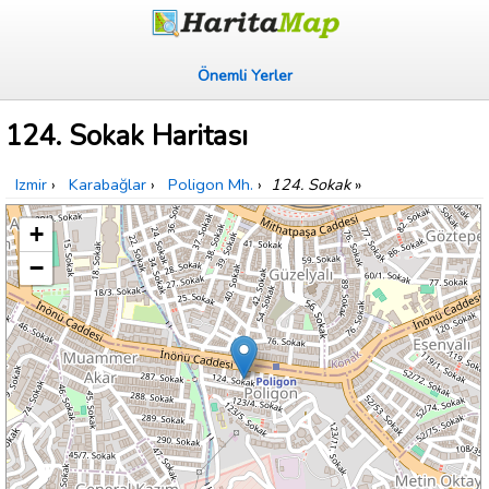
Önemli Yerler
124. Sokak Haritası
Izmir
›
Karabağlar
›
Poligon Mh.
›
124. Sokak
»
+
−