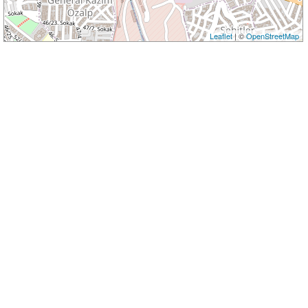
Leaflet
| ©
OpenStreetMap