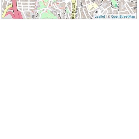
Leaflet
| ©
OpenStreetMap