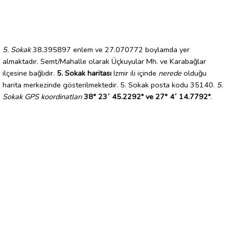
5. Sokak
38.395897 enlem ve 27.070772 boylamda yer
almaktadır. Semt/Mahalle olarak Üçkuyular Mh. ve Karabağlar
ilçesine bağlıdır.
5. Sokak haritası
Izmir ili içinde
nerede
olduğu
harita merkezinde gösterilmektedir. 5. Sokak posta kodu 35140.
5.
Sokak GPS koordinatları
38° 23´ 45.2292" ve 27° 4´ 14.7792"
.