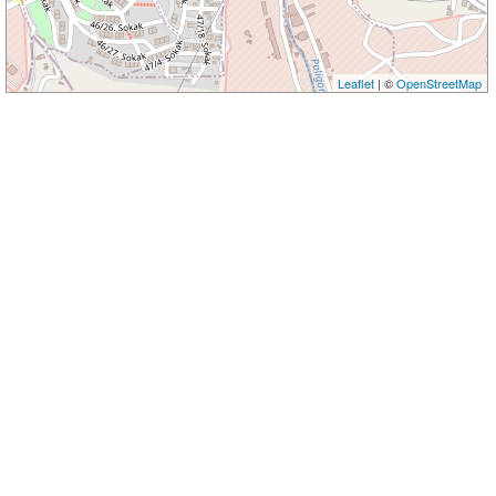
Leaflet
| ©
OpenStreetMap