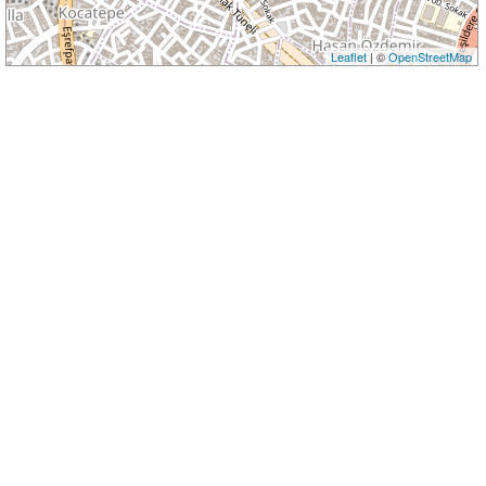
Leaflet
| ©
OpenStreetMap