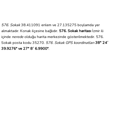
576. Sokak
38.411091 enlem ve 27.135275 boylamda yer
almaktadır. Konak ilçesine bağlıdır.
576. Sokak haritası
İzmir ili
içinde
nerede
olduğu harita merkezinde gösterilmektedir. 576.
Sokak posta kodu 35270.
576. Sokak GPS koordinatları
38° 24´
39.9276" ve 27° 8´ 6.9900"
.