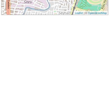
Leaflet
| ©
OpenStreetMap