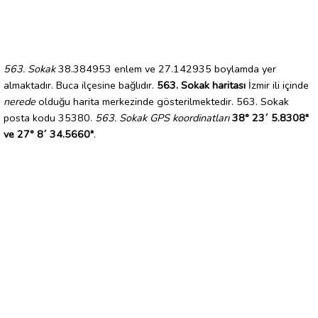
563. Sokak
38.384953 enlem ve 27.142935 boylamda yer
almaktadır. Buca ilçesine bağlıdır.
563. Sokak haritası
İzmir ili içinde
nerede
olduğu harita merkezinde gösterilmektedir. 563. Sokak
posta kodu 35380.
563. Sokak GPS koordinatları
38° 23´ 5.8308"
ve 27° 8´ 34.5660"
.