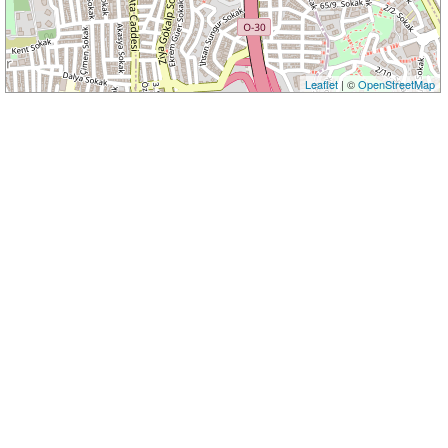
Leaflet
| ©
OpenStreetMap