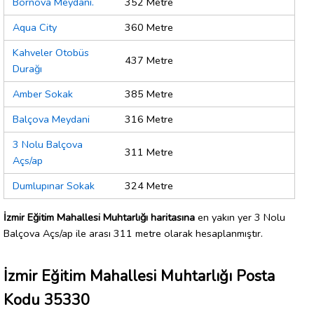
Bornova Meydanı.
352 Metre
Aqua City
360 Metre
Kahveler Otobüs
437 Metre
Durağı
Amber Sokak
385 Metre
Balçova Meydani
316 Metre
3 Nolu Balçova
311 Metre
Açs/ap
Dumlupınar Sokak
324 Metre
İzmir Eğitim Mahallesi Muhtarlığı haritasına
en yakın yer 3 Nolu
Balçova Açs/ap ile arası 311 metre olarak hesaplanmıştır.
İzmir Eğitim Mahallesi Muhtarlığı Posta
Kodu 35330