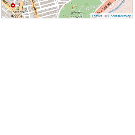
Leaflet
| ©
OpenStreetMap