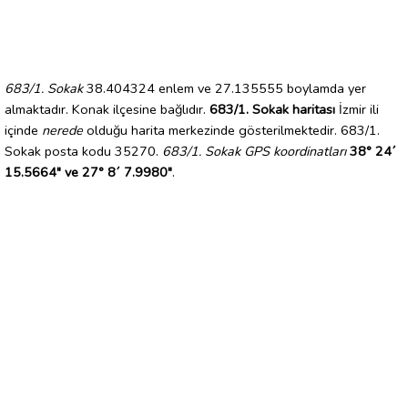
683/1. Sokak
38.404324 enlem ve 27.135555 boylamda yer
almaktadır. Konak ilçesine bağlıdır.
683/1. Sokak haritası
İzmir ili
içinde
nerede
olduğu harita merkezinde gösterilmektedir. 683/1.
Sokak posta kodu 35270.
683/1. Sokak GPS koordinatları
38° 24´
15.5664" ve 27° 8´ 7.9980"
.