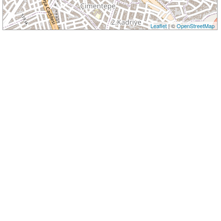
Leaflet
| ©
OpenStreetMap