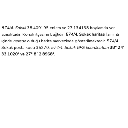
574/4. Sokak
38.409195 enlem ve 27.134138 boylamda yer
almaktadır. Konak ilçesine bağlıdır.
574/4. Sokak haritası
İzmir ili
içinde
nerede
olduğu harita merkezinde gösterilmektedir. 574/4.
Sokak posta kodu 35270.
574/4. Sokak GPS koordinatları
38° 24´
33.1020" ve 27° 8´ 2.8968"
.