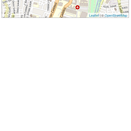
Leaflet
| ©
OpenStreetMap