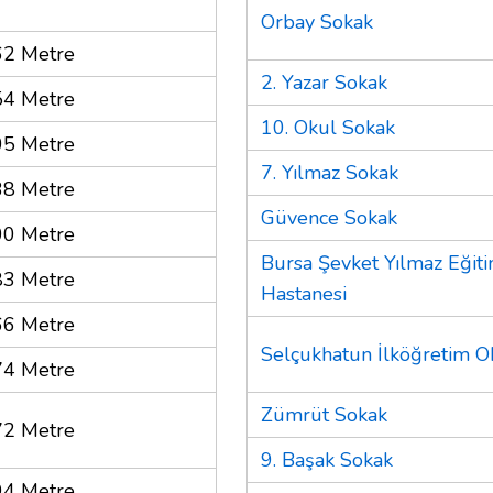
Orbay Sokak
62 Metre
2. Yazar Sokak
54 Metre
10. Okul Sokak
05 Metre
7. Yılmaz Sokak
38 Metre
Güvence Sokak
00 Metre
Bursa Şevket Yılmaz Eğit
83 Metre
Hastanesi
66 Metre
Selçukhatun İlköğretim O
74 Metre
Zümrüt Sokak
72 Metre
9. Başak Sokak
94 Metre