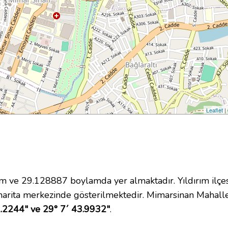
Leaflet
|
ve 29.128887 boylamda yer almaktadır. Yıldırım ilçes
arita merkezinde gösterilmektedir. Mimarsinan Mahall
.2244" ve 29° 7´ 43.9932"
.