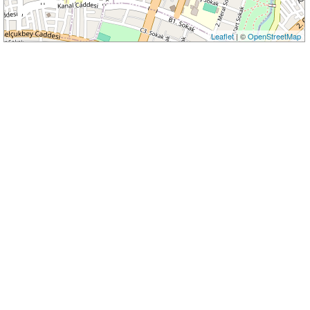
Leaflet
| ©
OpenStreetMap