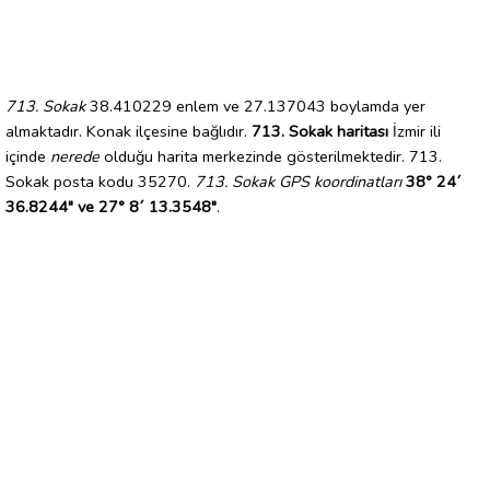
713. Sokak
38.410229 enlem ve 27.137043 boylamda yer
almaktadır. Konak ilçesine bağlıdır.
713. Sokak haritası
İzmir ili
içinde
nerede
olduğu harita merkezinde gösterilmektedir. 713.
Sokak posta kodu 35270.
713. Sokak GPS koordinatları
38° 24´
36.8244" ve 27° 8´ 13.3548"
.