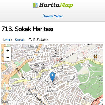
Önemli Yerler
713. Sokak Haritası
İzmir
›
Konak
›
713. Sokak
»
+
−