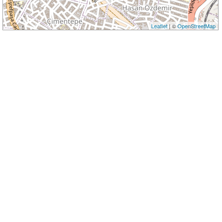
Leaflet
| ©
OpenStreetMap