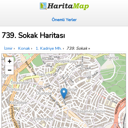
Önemli Yerler
739. Sokak Haritası
İzmir
›
Konak
›
1. Kadriye Mh.
›
739. Sokak
»
+
−