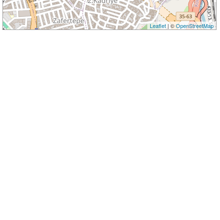
Leaflet
| ©
OpenStreetMap