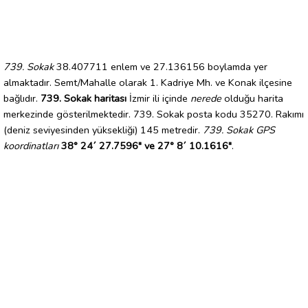
739. Sokak
38.407711 enlem ve 27.136156 boylamda yer
almaktadır. Semt/Mahalle olarak 1. Kadriye Mh. ve Konak ilçesine
bağlıdır.
739. Sokak haritası
İzmir ili içinde
nerede
olduğu harita
merkezinde gösterilmektedir. 739. Sokak posta kodu 35270. Rakımı
(deniz seviyesinden yüksekliği) 145 metredir.
739. Sokak GPS
koordinatları
38° 24´ 27.7596" ve 27° 8´ 10.1616"
.