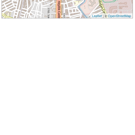
Leaflet
| ©
OpenStreetMap