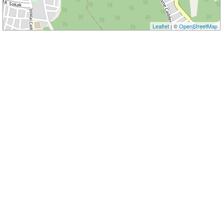
Leaflet
| ©
OpenStreetMap