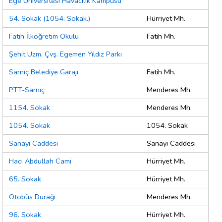
Ege Üniversitesi Havacılık Kampüsü
54. Sokak (1054. Sokak.)
Hürriyet Mh.
Fatih İlköğretim Okulu
Fatih Mh.
Şehit Uzm. Çvş. Egemen Yıldız Parkı
Sarnıç Belediye Garajı
Fatih Mh.
PTT-Sarnıç
Menderes Mh.
1154. Sokak
Menderes Mh.
1054. Sokak
1054. Sokak
Sanayi Caddesi
Sanayi Caddesi
Hacı Abdullah Cami
Hürriyet Mh.
65. Sokak
Hürriyet Mh.
Otobüs Durağı
Menderes Mh.
96. Sokak
Hürriyet Mh.