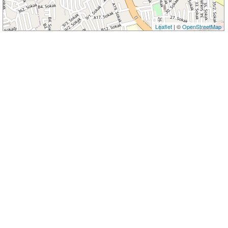
Leaflet
| ©
OpenStreetMap