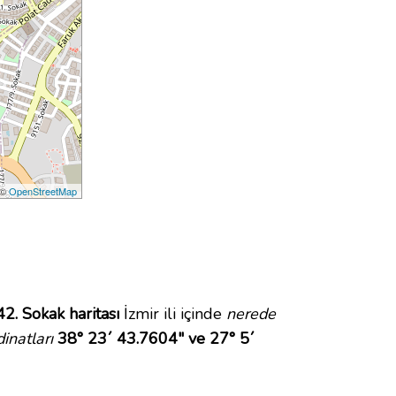
 ©
OpenStreetMap
42. Sokak haritası
İzmir ili içinde
nerede
inatları
38° 23´ 43.7604" ve 27° 5´