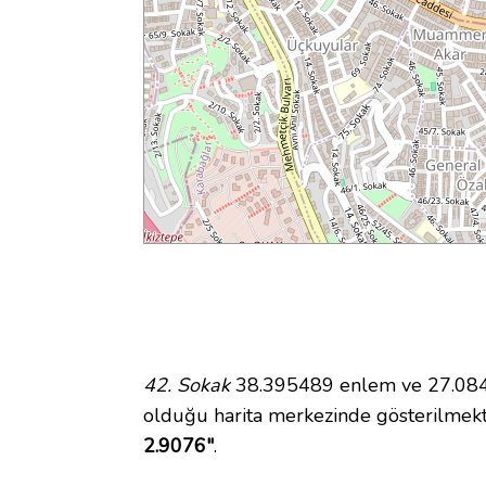
42. Sokak
38.395489 enlem ve 27.08414
olduğu harita merkezinde gösterilmek
2.9076"
.