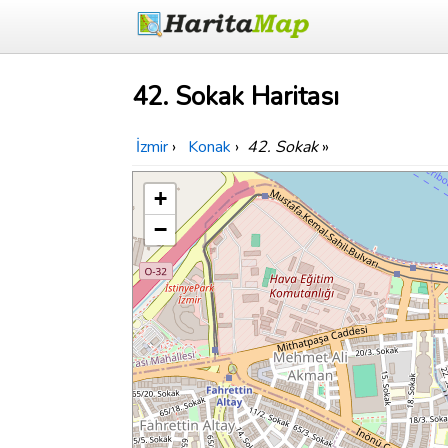
42. Sokak Haritası
İzmir
›
Konak
›
42. Sokak
»
+
−