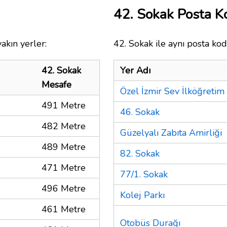
42. Sokak Posta 
akın yerler:
42. Sokak ile aynı posta kod
42. Sokak
Yer Adı
Mesafe
Özel İzmir Sev İlköğretim
491 Metre
46. Sokak
482 Metre
Güzelyalı Zabıta Amirliği
489 Metre
82. Sokak
471 Metre
77/1. Sokak
496 Metre
Kolej Parkı
461 Metre
Otobüs Durağı