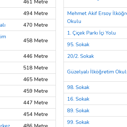
461 Metre
494 Metre
Mehmet Akif Ersoy İlköğr
Okulu
alı
470 Metre
1. Çiçek Parkı İçi Yolu
tim
458 Metre
95. Sokak
446 Metre
20/2. Sokak
518 Metre
Güzelyalı İlköğretim Oku
465 Metre
98. Sokak
459 Metre
16. Sokak
447 Metre
89. Sokak
454 Metre
99. Sokak
erkez
486 Metre