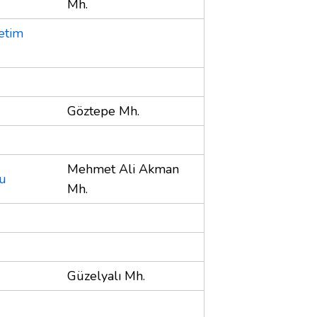
Mh.
etim
Göztepe Mh.
Mehmet Ali Akman
lu
Mh.
Güzelyalı Mh.