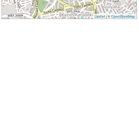
Leaflet
| ©
OpenStreetMap