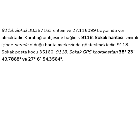
9118. Sokak
38.397163 enlem ve 27.115099 boylamda yer
almaktadır. Karabağlar ilçesine bağlıdır.
9118. Sokak haritası
İzmir ili
içinde
nerede
olduğu harita merkezinde gösterilmektedir. 9118.
Sokak posta kodu 35160.
9118. Sokak GPS koordinatları
38° 23´
49.7868" ve 27° 6´ 54.3564"
.