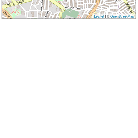
Leaflet
| ©
OpenStreetMap