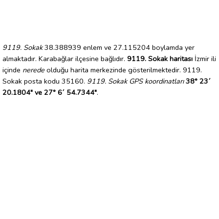
9119. Sokak
38.388939 enlem ve 27.115204 boylamda yer
almaktadır. Karabağlar ilçesine bağlıdır.
9119. Sokak haritası
İzmir ili
içinde
nerede
olduğu harita merkezinde gösterilmektedir. 9119.
Sokak posta kodu 35160.
9119. Sokak GPS koordinatları
38° 23´
20.1804" ve 27° 6´ 54.7344"
.