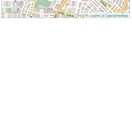
Leaflet
| ©
OpenStreetMap