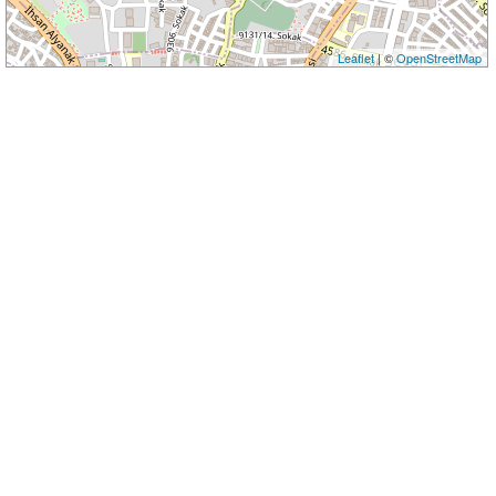
Leaflet
| ©
OpenStreetMap