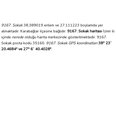
9167. Sokak
38.389019 enlem ve 27.111223 boylamda yer
almaktadır. Karabağlar ilçesine bağlıdır.
9167. Sokak haritası
İzmir ili
içinde
nerede
olduğu harita merkezinde gösterilmektedir. 9167.
Sokak posta kodu 35160.
9167. Sokak GPS koordinatları
38° 23´
20.4684" ve 27° 6´ 40.4028"
.