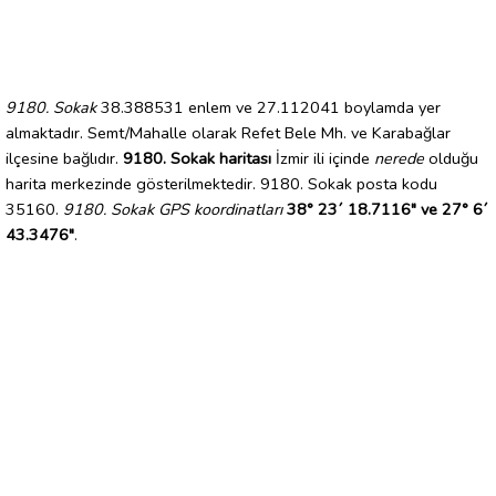
9180. Sokak
38.388531 enlem ve 27.112041 boylamda yer
almaktadır. Semt/Mahalle olarak Refet Bele Mh. ve Karabağlar
ilçesine bağlıdır.
9180. Sokak haritası
İzmir ili içinde
nerede
olduğu
harita merkezinde gösterilmektedir. 9180. Sokak posta kodu
35160.
9180. Sokak GPS koordinatları
38° 23´ 18.7116" ve 27° 6´
43.3476"
.