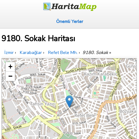
Önemli Yerler
9180. Sokak Haritası
İzmir
›
Karabağlar
›
Refet Bele Mh.
›
9180. Sokak
»
+
−