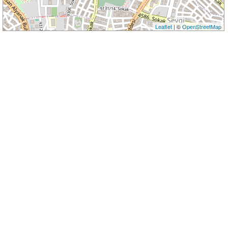
Leaflet
| ©
OpenStreetMap