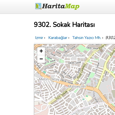
9302. Sokak Haritası
Izmir
›
Karabağlar
›
Tahsin Yazıcı Mh.
›
9302
+
−