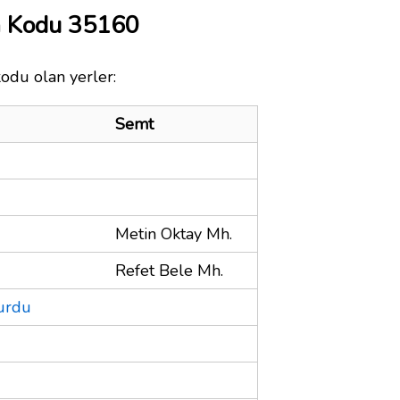
a Kodu 35160
kodu olan yerler:
Semt
Metin Oktay Mh.
Refet Bele Mh.
Yurdu