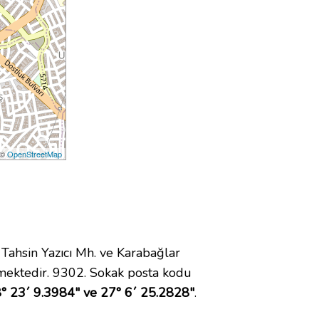
 ©
OpenStreetMap
ahsin Yazıcı Mh. ve Karabağlar
mektedir. 9302. Sokak posta kodu
° 23´ 9.3984" ve 27° 6´ 25.2828"
.