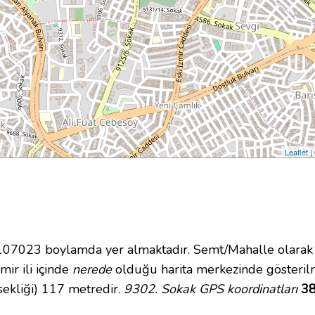
Leaflet
|
7023 boylamda yer almaktadır. Semt/Mahalle olarak T
mir ili içinde
nerede
olduğu harita merkezinde gösteril
sekliği) 117 metredir.
9302. Sokak GPS koordinatları
38