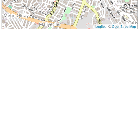
Leaflet
| ©
OpenStreetMap