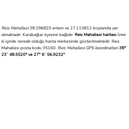
Reis Mahallesi
38.396820 enlem ve 27.115812 boylamda yer
almaktadır. Karabağlar ilçesine bağlıdır.
Reis Mahallesi haritası
İzmir
ili içinde
nerede
olduğu harita merkezinde gösterilmektedir. Reis
Mahallesi posta kodu 35160.
Reis Mahallesi GPS koordinatları
38°
23´ 48.5520" ve 27° 6´ 56.9232"
.