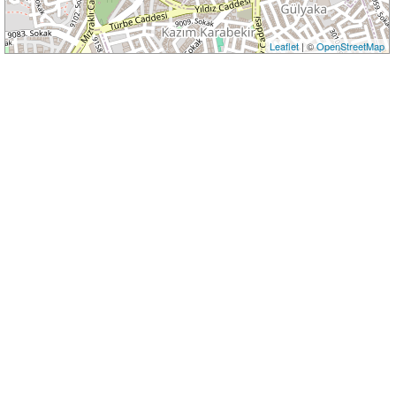
Leaflet
| ©
OpenStreetMap