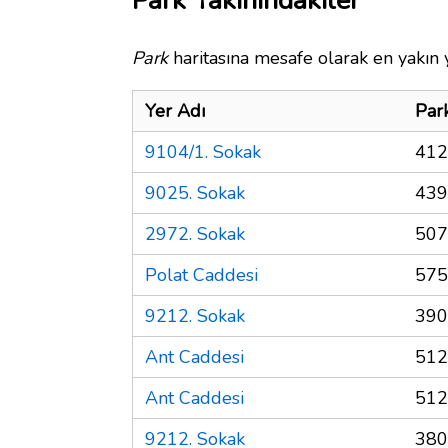
Park Yakınındakiler
Park
haritasına mesafe olarak en yakın y
Yer Adı
Par
9104/1. Sokak
412
9025. Sokak
439
2972. Sokak
507
Polat Caddesi
575
9212. Sokak
390
Ant Caddesi
512
Ant Caddesi
512
9212. Sokak
380