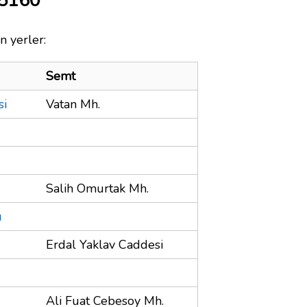
35160
n yerler:
Semt
si
Vatan Mh.
Salih Omurtak Mh.
u
Erdal Yaklav Caddesi
Ali Fuat Cebesoy Mh.