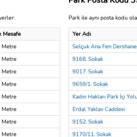
Park Posta Kodu 
erler:
Park ile aynı posta kodu ola
k Mesafe
Yer Adı
 Metre
Selçuk Ana Fen Dershane
 Metre
9168. Sokak
 Metre
9017. Sokak
 Metre
9659/1. Sokak
 Metre
Kadın Hakları Park İçi Yol
 Metre
Erdal Yaklav Caddesi
 Metre
9152. Sokak
 Metre
9170/11. Sokak