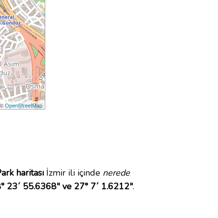
 ©
OpenStreetMap
ark haritası
İzmir ili içinde
nerede
° 23´ 55.6368" ve 27° 7´ 1.6212"
.