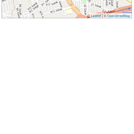
Leaflet
| ©
OpenStreetMap