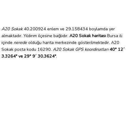
A20 Sokak
40.200924 enlem ve 29.158434 boylamda yer
almaktadır. Yıldırım ilçesine bağlıdır.
A20 Sokak haritası
Bursa ili
içinde
nerede
olduğu harita merkezinde gösterilmektedir. A20
Sokak posta kodu 16290.
A20 Sokak GPS koordinatları
40° 12´
3.3264" ve 29° 9´ 30.3624"
.