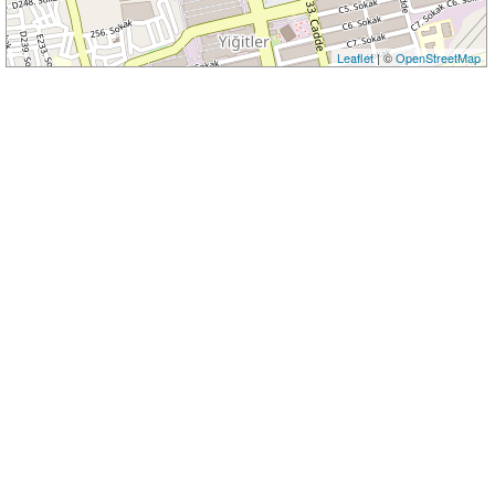
Leaflet
| ©
OpenStreetMap