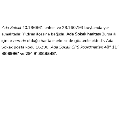
Ada Sokak
40.196861 enlem ve 29.160793 boylamda yer
almaktadır. Yıldırım ilçesine bağlıdır.
Ada Sokak haritası
Bursa ili
içinde
nerede
olduğu harita merkezinde gösterilmektedir. Ada
Sokak posta kodu 16290.
Ada Sokak GPS koordinatları
40° 11´
48.6996" ve 29° 9´ 38.8548"
.