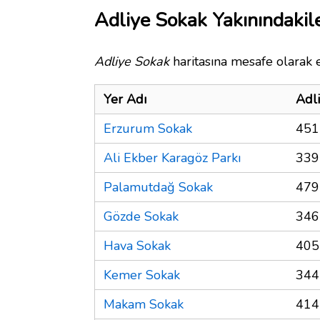
Adliye Sokak Yakınındakil
Adliye Sokak
haritasına mesafe olarak e
Yer Adı
Adl
Erzurum Sokak
451
Ali Ekber Karagöz Parkı
339
Palamutdağ Sokak
479
Gözde Sokak
346
Hava Sokak
405
Kemer Sokak
344
Makam Sokak
414