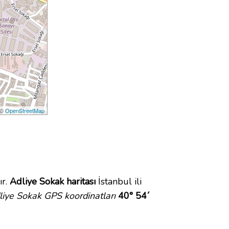
 ©
OpenStreetMap
ır.
Adliye Sokak haritası
İstanbul ili
liye Sokak GPS koordinatları
40° 54´