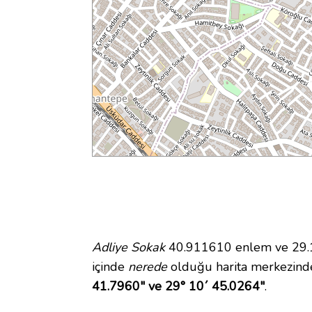
Adliye Sokak
40.911610 enlem ve 29.17
içinde
nerede
olduğu harita merkezinde
41.7960" ve 29° 10´ 45.0264"
.