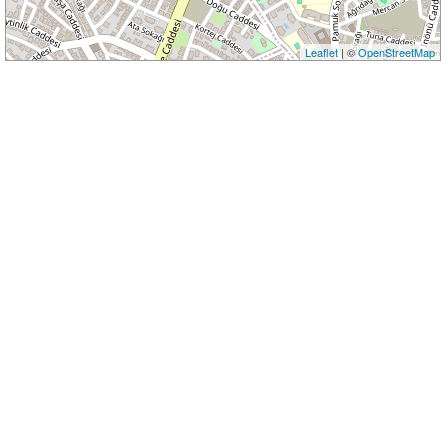
Leaflet
| ©
OpenStreetMap