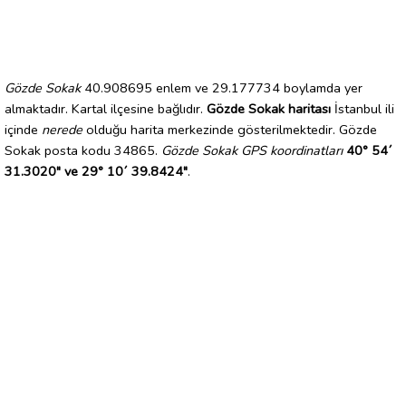
Gözde Sokak
40.908695 enlem ve 29.177734 boylamda yer
almaktadır. Kartal ilçesine bağlıdır.
Gözde Sokak haritası
İstanbul ili
içinde
nerede
olduğu harita merkezinde gösterilmektedir. Gözde
Sokak posta kodu 34865.
Gözde Sokak GPS koordinatları
40° 54´
31.3020" ve 29° 10´ 39.8424"
.