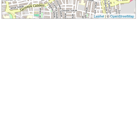
Leaflet
| ©
OpenStreetMap