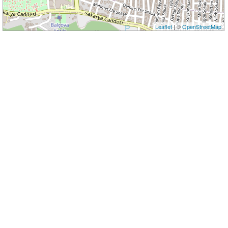
Leaflet
| ©
OpenStreetMap