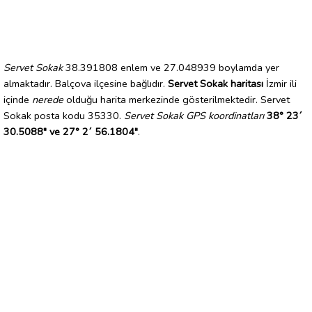
Servet Sokak
38.391808 enlem ve 27.048939 boylamda yer
almaktadır. Balçova ilçesine bağlıdır.
Servet Sokak haritası
İzmir ili
içinde
nerede
olduğu harita merkezinde gösterilmektedir. Servet
Sokak posta kodu 35330.
Servet Sokak GPS koordinatları
38° 23´
30.5088" ve 27° 2´ 56.1804"
.