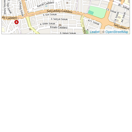
Leaflet
| ©
OpenStreetMap