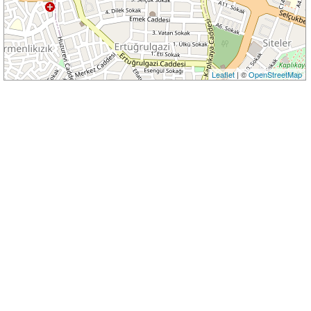
Leaflet
| ©
OpenStreetMap