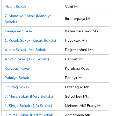
Abant Sokak
Vakıf Mh.
7. Manolya Sokak (Manolya
İbrahimpaşa Mh.
Sokak.)
Kayapınar Sokak
Kazım Karabekir Mh.
1. Küçük Sokak (Küçük Sokak.)
Fidyekızık Mh.
4. Ata Sokak (Ata Sokak.)
Değirmenönü Mh.
A325 Sokak (327. Sokak.)
Hacivat Mh.
Korubaşı Köyü
Korubaşı Köyü
Palmiye Sokak
Panayır Mh.
Emirdağ Sokak
Ortabağlar Mh.
3. Mera Sokak (Mera Sokak.)
Selçukbey Mh.
1. Şimşir Sokak (Şifa Sokak.)
Mehmet Akif Ersoy Mh.
3. Yıldız Sokak (Nedim Sokak.)
Ahmetpaşa Mh.