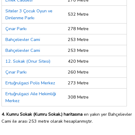
Emek Caddesi
270 Metre
Siteler 3 Çocuk Oyun ve
532 Metre
Dinlenme Parkı
Çınar Parkı
278 Metre
Bahçelievler Cami
253 Metre
Bahçelievler Cami
253 Metre
12. Sokak (Onur Sitesi)
420 Metre
Çınar Parkı
260 Metre
Ertuğrulgazi Polis Merkez
273 Metre
Ertuğrulgazi Aile Hekimliği
308 Metre
Merkez
4. Kumru Sokak (Kumru Sokak.) haritasına
en yakın yer Bahçelievler
Cami ile arası 253 metre olarak hesaplanmıştır.