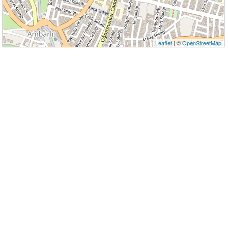
Leaflet
| ©
OpenStreetMap