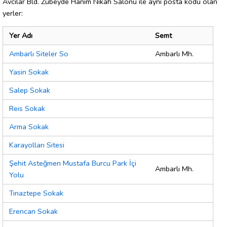
Avcılar Bld. Zübeyde Hanım Nikah Salonu ile aynı posta kodu olan
yerler:
Yer Adı
Semt
Ambarlı Siteler So
Ambarlı Mh.
Yasin Sokak
Salep Sokak
Reis Sokak
Arma Sokak
Karayolları Sitesi
Şehit Asteğmen Mustafa Burcu Park İçi
Ambarlı Mh.
Yolu
Tınaztepe Sokak
Erencan Sokak