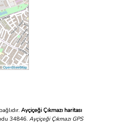
 ©
OpenStreetMap
ağlıdır.
Ayçiçeği Çıkmazı haritası
kodu 34846.
Ayçiçeği Çıkmazı GPS