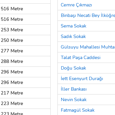
Cemre Çıkmazı
516 Metre
Binbaşı Necati Bey İlköğr
516 Metre
Sema Sokak
253 Metre
Sadık Sokak
250 Metre
Gülsuyu Mahallesi Muhtar
277 Metre
Talat Paşa Caddesi
288 Metre
Doğu Sokak
296 Metre
İett Esenyurt Durağı
296 Metre
İller Bankası
217 Metre
Nevin Sokak
223 Metre
Fatmagül Sokak
223 Metre