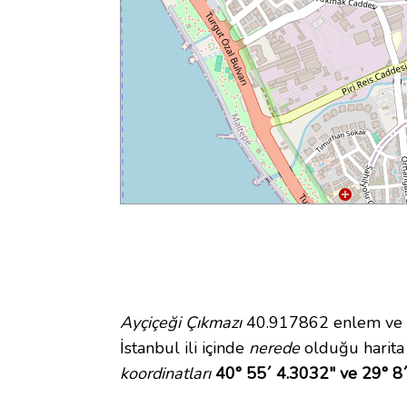
Ayçiçeği Çıkmazı
40.917862 enlem ve 2
İstanbul ili içinde
nerede
olduğu harita
koordinatları
40° 55´ 4.3032" ve 29° 8