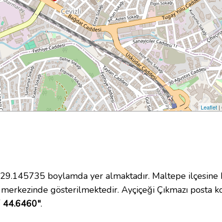
Leaflet
|
9.145735 boylamda yer almaktadır. Maltepe ilçesine b
 merkezinde gösterilmektedir. Ayçiçeği Çıkmazı posta 
´ 44.6460"
.